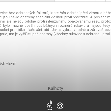
vice bez ochranných faktorů, které Vás ochrání před zimou a běžnou
 jsou navíc opatřeny speciální vložkou proti proříznutí. A posled
lumí, ale nejsou odolné proti intenzivnímu opakovanému řezu, proto
lů bylo možné dosáhnout běžných rozměrů rukavic a nejsou tedy ro
, osobní prohlídka, slaňování, atd.. Jak si vybrat vhodné a zárov
gorie, tím je vyšší stupeň ochrany (všechny rukavice s ochranou proti 
ých vláken
Kalhoty
Délka nohavice