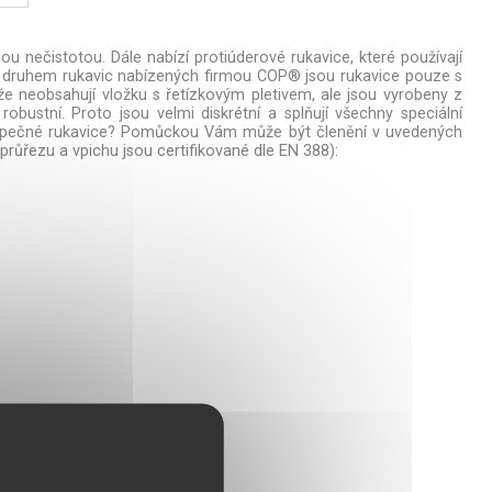
 nečistotou. Dále nabízí protiúderové rukavice, které používají
ním druhem rukavic nabízených firmou COP® jsou rukavice pouze s
že neobsahují vložku s řetízkovým pletivem, ale jsou vyrobeny z
bustní. Proto jsou velmi diskrétní a splňují všechny speciální
eň bezpečné rukavice? Pomůckou Vám může být členění v uvedených
průřezu a vpichu jsou certifikované dle EN 388):