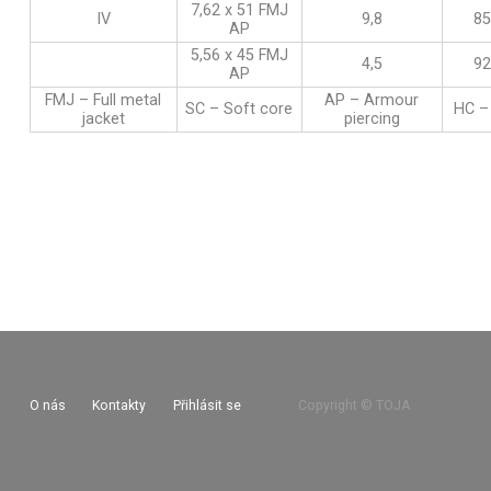
7,62 x 51 FMJ
IV
9,8
85
AP
5,56 x 45 FMJ
4,5
92
AP
FMJ – Full metal
AP – Armour
SC – Soft core
HC –
jacket
piercing
O nás
Kontakty
Přihlásit se
Copyright © TOJA