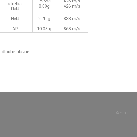
15.55g
426 m/s
střelba
8.00g
426 m/s
FMJ
FMJ
9.70 g
838 m/s
AP
10.08 g
868 m/s
z dlouhé hlavně
©
2018