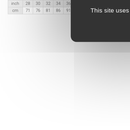
inch
28
30
32
34
36
38
40
42
44
This site uses
cm
71
76
81
86
91
96
102
107
112