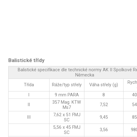
Balistické třídy
Balistické specifikace dle technické normy AK II Spolkové R
Německa
Rych
Třída
Ráže/typ střely
Váha střely (g)
I
9 mm PARA
8
40
357 Mag. KTW
II
7,52
54
Ms7
7,62 x 51 FMJ
III
9,45
85
SC
5,56 x 45 FMJ
3,56
98
SC