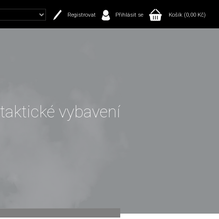
Registrovat
Přihlásit se
Košík (0,00 Kč)
 taktické vybavení