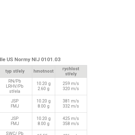
 dle US Normy NIJ 0101.03
rychlost
typ střely
hmotnost
střely
RN/Pb
10.20 g
259 m/s
LRHV/Pb
2.60 g
320 m/s
střela
JSP
10.20 g
381 m/s
FMJ
8.00 g
332 m/s
JSP
10.20 g
425 m/s
FMJ
8.00 g
358 m/s
SWC/ Pb