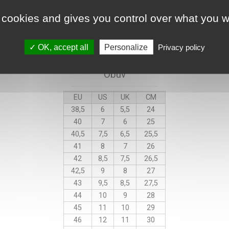
46
48
inch
30
32
 cookies and gives you control over what you w
117
122
cm
76
81
Poznámka: délka nohavic se měří
OK, accept all
Personalize
Privacy policy
Obuv
EU
US
UK
CM
38,5
6
5,5
24
40
7
6
25
40,5
7,5
6,5
25,5
41
8
7
26
42
8,5
7,5
26,5
42,5
9
8
27
43
9,5
8,5
27,5
44
10
9
28
45
11
10
29
46
12
11
30