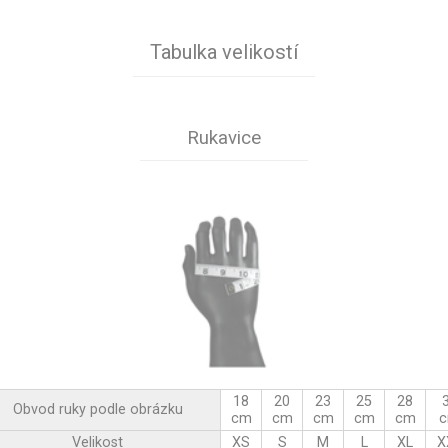
Tabulka velikostí
Rukavice
18
20
23
25
28
Obvod ruky podle obrázku
cm
cm
cm
cm
cm
Velikost
XS
S
M
L
XL
X