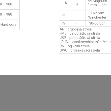
1
.44 Magnum
III-A
0 – 900
2
9 mm Luger
7.62 mm
0 – 980
III
-
Winchester
IV
-
30-06 Spr.
 Hard core
AP - průbojná střela
FMJ - celoplášťová střela
JSP - poloplášťová střela
LRHV - vysokorychlostní střela 
RN - ogivální střela
SWC - prosekávací střela