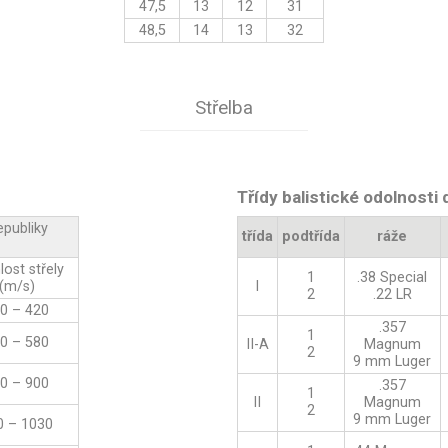
47,5
13
12
31
48,5
14
13
32
Střelba
Třídy balistické odolnosti
epubliky
třída
podtřída
ráže
lost střely
1
.38 Special
(m/s)
I
2
.22 LR
0 – 420
.357
1
0 – 580
II-A
Magnum
2
9 mm Luger
0 – 900
.357
1
II
Magnum
2
9 mm Luger
0 – 1030