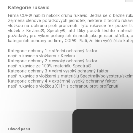
Kategorie rukavic
Firma COP® nabízí několik druhů rukavic. Jedná se o běžné ruka
zejména členové pořádkových jednotek, některé z těchto rukavic
vložkou na ochranu proti proříznutí. Tyto rukavice řez pouze t
vložek z Kevlaru®, Spectry®, atd. Díky použití těchto materiá
požadavky pro výkon policejních činností jako je např. střelba
kategoriích ochrany od firmy COP®. Platí, že čím vyšší číslo kate
Kategorie ochrany 1 = střední ochranný faktor
např. rukavice s vložkami z Kevlaru
Kategorie ochrany 2 = vysoký ochranný faktor
např. rukavice ze 100% materiálu Spectra®
Kategorie ochrany 3 = velmi vysoký ochranný faktor
např. rukavice s vložkami z materiálu Spectra®/polyesteru/skeln
Kategorie ochrany 4 = extrémně vysoký ochranný faktor
např. rukavice s vložkou X11™ s ochranou proti proříznutí
Obvod pasu