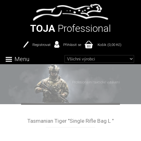
TOJA
Professional
Registrovat
Přihlásit se
Košík (0,00 Kč)
Menu
Profesionální taktické vybavení
Tasmanian Tiger "Single Rifle Bag L "