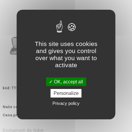
This site uses cookies
and gives you control
over what you want to
activate
OK, accept all
kód: TT-7757-40
Personalize
Privacy policy
5 130,00 Kč
Naše cena s DPH:
4 771,00 Kč
Cena pro ozbrojené složky s DPH:
Dostupnost: do týdne