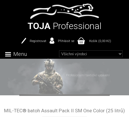
TOJA
Professional
Registrovat
Přihlásit se
Košík (0,00 Kč)
Menu
Profesionální taktické vybavení
MIL-TEC® batoh Assault Pack II SM One Color (25 litrů)