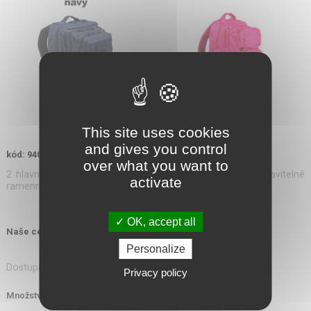
This site uses cookies
and gives you control
kód: 940BAG
over what you want to
2 hlavní přihrádky, 2 menší kapsy, uvnitř další kapsy, nastavitelné
activate
ramenné popruhy, MOLLE systém, …..
OK, accept all
1 039,00 Kč
Naše cena s DPH:
Personalize
Dostupnost: skladem
Privacy policy
Množství
ks