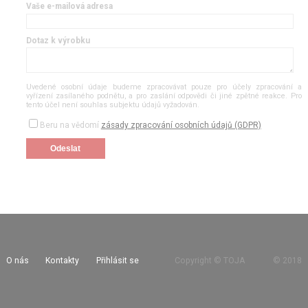
Vaše e-mailová adresa
Dotaz k výrobku
Uvedené osobní údaje budeme zpracovávat pouze pro účely zpracování a
vyřízení zasílaného podnětu, a pro zaslání odpovědi či jiné zpětné reakce. Pro
tento účel není souhlas subjektu údajů vyžadován.
Beru na vědomí
zásady zpracování osobních údajů (GDPR)
O nás
Kontakty
Přihlásit se
Copyright © TOJA
©
2018