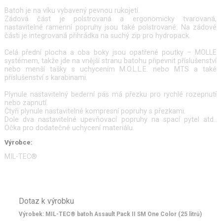
Batoh je na víku vybavený pevnou rukojetí.
Zádová část je polstrovaná a ergonomicky tvarovaná,
nastavitelné ramenní popruhy jsou také polstrované. Na zádové
části je integrovaná přihrádka na suchý zip pro hydropack.
Celá přední plocha a oba boky jsou opatřené poutky – MOLLE
systémem, takže jde na vnější stranu batohu připevnit příslušenství
nebo menší tašky s uchycením M.O.L.L.E. nebo MTS a také
příslušenství s karabinami.
Plynule nastavitelný bederní pás má přezku pro rychlé rozepnutí
nebo zapnutí.
Čtyři plynule nastavitelné kompresní popruhy s přezkami.
Dole dva nastavitelné upevňovací popruhy na spací pytel atd..
Očka pro dodatečné uchycení materiálu.
Výrobce:
MIL-TEC®
Dotaz k výrobku
Výrobek: MIL-TEC® batoh Assault Pack II SM One Color (25 litrů)