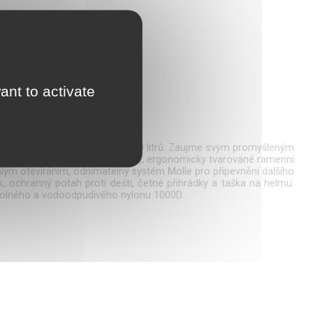
ant to activate
sický denní batoh s objemem 20 litrů. Zaujme svým promyšleným
ání v oblasti zad (větraná záda), ergonomicky tvarované ramenní
hlým otevíráním, odnímatelný systém Molle pro připevnění dalšího
, ochranný potah proti dešti, četné přihrádky a taška na helmu.
dolného a vodoodpudivého nylonu 1000D.