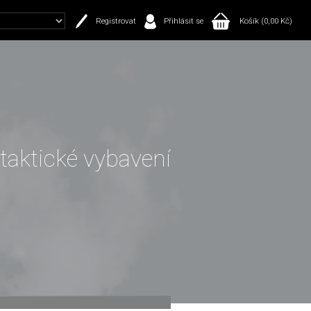
Registrovat
Přihlásit se
Košík (0,00 Kč)
 taktické vybavení