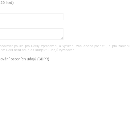
0 litrů)
ovávat pouze pro účely zpracování a vyřízení zasílaného podnětu, a pro zaslání
tento účel není souhlas subjektu údajů vyžadován.
ování osobních údajů (GDPR)