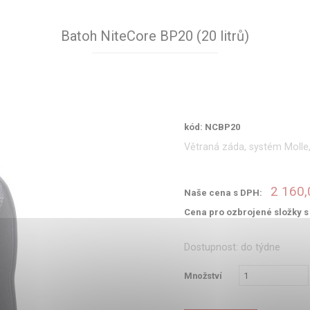
Batoh NiteCore BP20 (20 litrů)
kód: NCBP20
Větraná záda, systém Molle,
2 160,
Naše cena s DPH:
Cena pro ozbrojené složky 
Dostupnost: do týdne
Množství