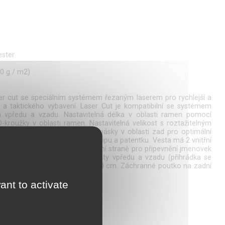
ester
0 g / m2)
ser cut se speciálním systémem řezaným laserem pro rychlejší a
r a taktického vybavení. Laser Cut je kompatibilní se systémem
 vpředu a vzadu. Nastavitelná délka v oblasti ramen pomocí
-kroužky v oblasti ramen. Nastavitelná velikost s roztažitelným
cká vesta má široké elastické pásky v oblasti zad pro optimální
sty pomocí trojitého suchého zipu a patentku. Vesta má 2 vnitřní
y na suchý zip na přední a zadní straně pro připevnění jmenovek
být vybavena ochrannými pláty vpředu a vzadu (přihrádka se
K4 nebo VP9 s rozměry 25 x 30 cm. Záchranné poutko na zadní
ant to activate