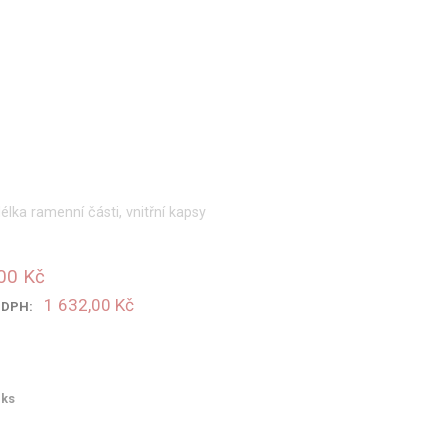
élka ramenní části, vnitřní kapsy
00 Kč
1 632,00 Kč
s DPH:
ks