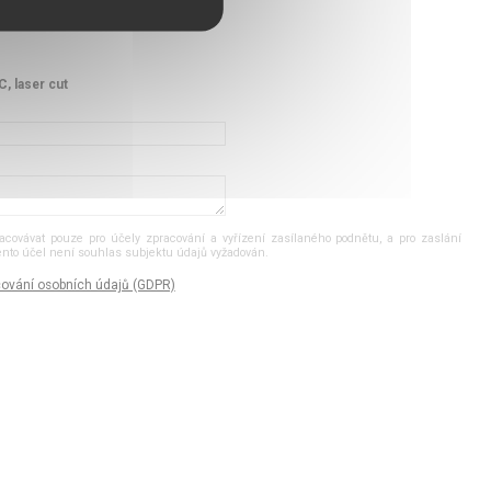
, laser cut
ovávat pouze pro účely zpracování a vyřízení zasílaného podnětu, a pro zaslání
tento účel není souhlas subjektu údajů vyžadován.
ování osobních údajů (GDPR)