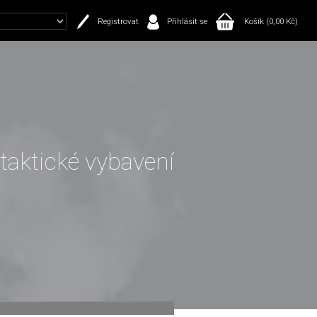
Registrovat
Přihlásit se
Košík (0,00 Kč)
 taktické vybavení