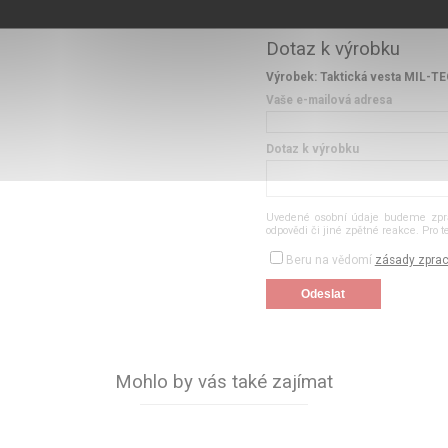
Dotaz k výrobku
Výrobek: Taktická vesta MIL-TEC
Vaše e-mailová adresa
Dotaz k výrobku
Uvedené osobní údaje budeme zprac
odpovědi či jiné zpětné reakce. Pro 
Beru na vědomí
zásady zprac
Mohlo by vás také zajímat