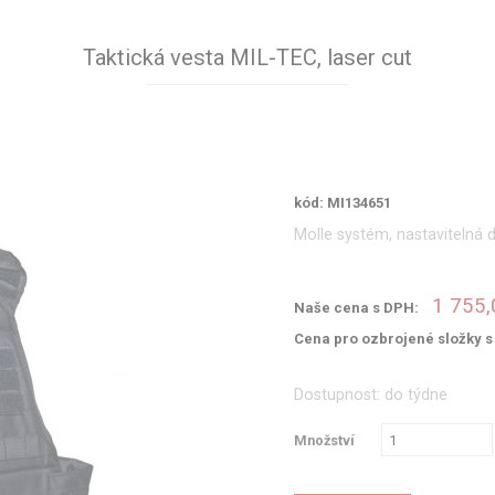
Taktická vesta MIL-TEC, laser cut
kód: MI134651
Molle systém, nastavitelná d
1 755,
Naše cena s DPH:
Cena pro ozbrojené složky 
Dostupnost: do týdne
Množství