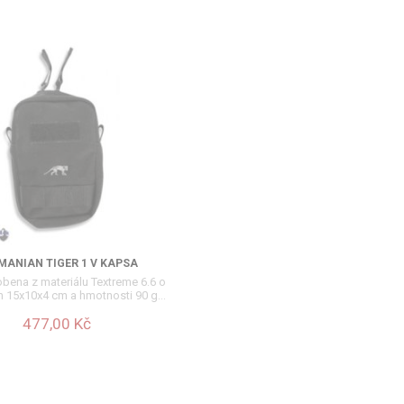
MANIAN TIGER 1 V KAPSA
obena z materiálu Textreme 6.6 o
 15x10x4 cm a hmotnosti 90 g...
477,00 Kč