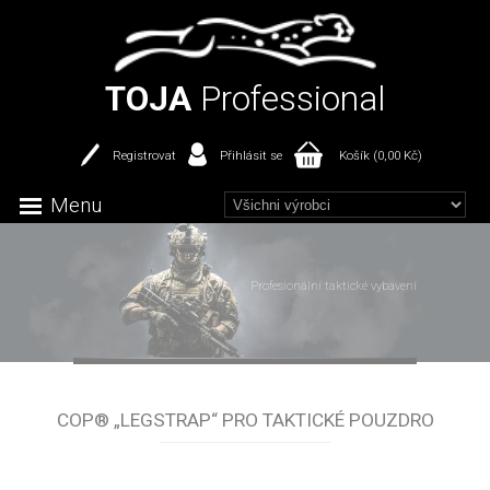
TOJA
Professional
Registrovat
Přihlásit se
Košík (0,00 Kč)
Menu
Profesionální taktické vybavení
COP® „LEGSTRAP“ PRO TAKTICKÉ POUZDRO