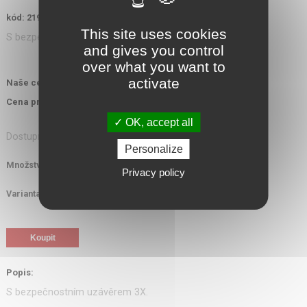
kód: 219295
This site uses cookies
S bezpečnostním uzávěrem 3X...
and gives you control
over what you want to
594,00 Kč
activate
Naše cena s DPH:
552,00 Kč
Cena pro ozbrojené složky s DPH:
OK, accept all
Dostupnost: do týdne
Personalize
Množství
ks
Privacy policy
Varianta
Popis:
S bezpečnostním uzávěrem 3X.