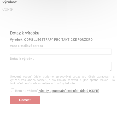
Výrobce:
COP®
Dotaz k výrobku
Výrobek: COP® „LEGSTRAP“ PRO TAKTICKÉ POUZDRO
Vaše e-mailová adresa
Dotaz k výrobku
Uvedené osobní údaje budeme zpracovávat pouze pro účely zpracování a
vyřízení zasílaného podnětu, a pro zaslání odpovědi či jiné zpětné reakce. Pro
tento účel není souhlas subjektu údajů vyžadován.
Beru na vědomí
zásady zpracování osobních údajů (GDPR)