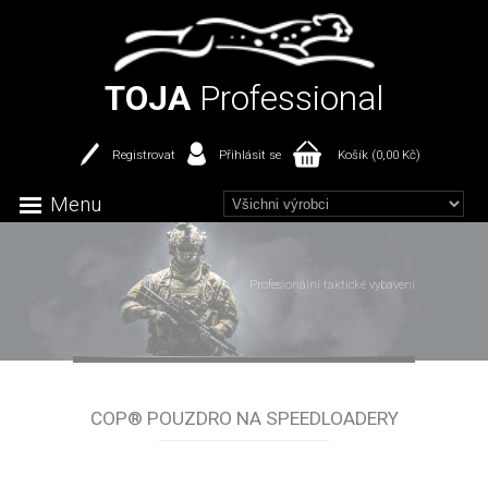
TOJA
Professional
Registrovat
Přihlásit se
Košík (0,00 Kč)
Menu
Profesionální taktické vybavení
COP® POUZDRO NA SPEEDLOADERY