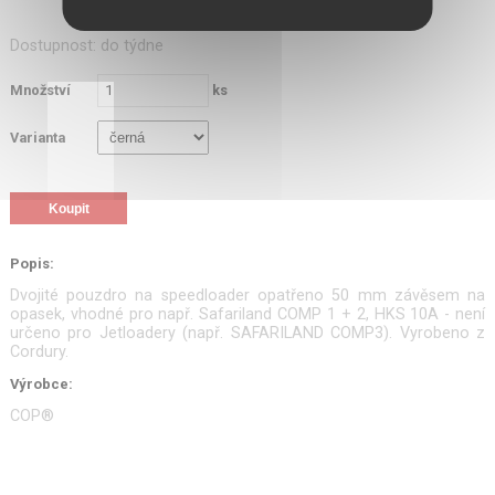
Dostupnost: do týdne
Množství
ks
Varianta
Popis:
Dvojité pouzdro na speedloader opatřeno 50 mm závěsem na
opasek, vhodné pro např. Safariland COMP 1 + 2, HKS 10A - není
určeno pro Jetloadery (např. SAFARILAND COMP3). Vyrobeno z
Cordury.
Výrobce:
COP®