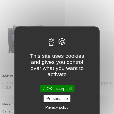
This site uses cookies
and gives you control
over what you want to
activate
kód: 219116
Dvojité pouzdro na speedloader, vhodné pro např. Safariland
COMP 1 + 2, HKS 10A...
OK, accept all
Personalize
621,00 Kč
Naše cena s DPH:
Privacy policy
578,00 Kč
Cena pro ozbrojené složky s DPH: