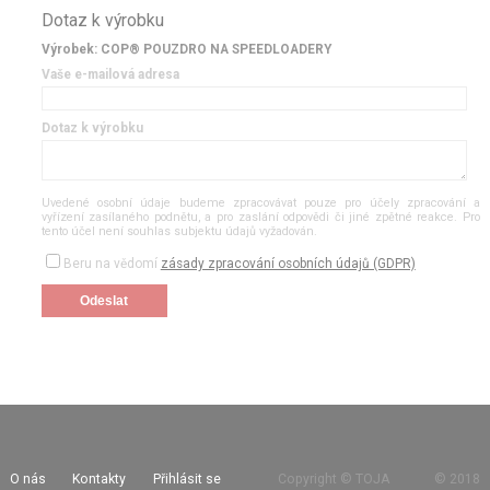
Dotaz k výrobku
Výrobek: COP® POUZDRO NA SPEEDLOADERY
Vaše e-mailová adresa
Dotaz k výrobku
Uvedené osobní údaje budeme zpracovávat pouze pro účely zpracování a
vyřízení zasílaného podnětu, a pro zaslání odpovědi či jiné zpětné reakce. Pro
tento účel není souhlas subjektu údajů vyžadován.
Beru na vědomí
zásady zpracování osobních údajů (GDPR)
O nás
Kontakty
Přihlásit se
Copyright © TOJA
©
2018