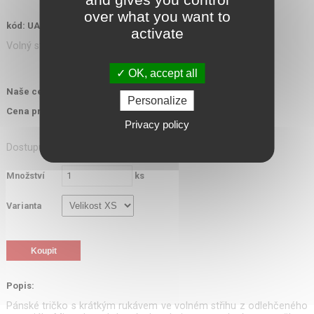
over what you want to
kód: UA1323253
activate
Volný střih, lehce usychá, 4-way stretch, Microthread
OK, accept all
1 080,00 Kč
Naše cena s DPH:
Personalize
972,00 Kč
Cena pro ozbrojené složky s DPH:
Privacy policy
Dostupnost: do týdne
Množství
ks
Varianta
Popis:
Pánské tričko s krátkým rukávem ve volném střihu z odlehčeného