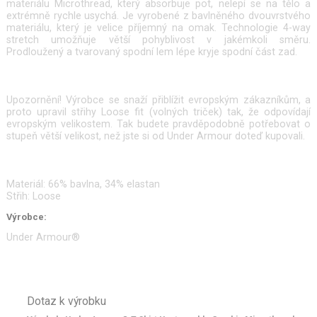
materiálu Microthread, který absorbuje pot, nelepí se na tělo a
extrémně rychle usychá. Je vyrobené z bavlněného dvouvrstvého
materiálu, který je velice příjemný na omak. Technologie 4-way
stretch umožňuje větší pohyblivost v jakémkoli směru.
Prodloužený a tvarovaný spodní lem lépe kryje spodní část zad.
Upozornění! Výrobce se snaží přiblížit evropským zákazníkům, a
proto upravil střihy Loose fit (volných triček) tak, že odpovídají
evropským velikostem. Tak budete pravděpodobně potřebovat o
stupeň větší velikost, než jste si od Under Armour doteď kupovali.
Materiál: 66% bavlna, 34% elastan
Střih: Loose
Výrobce:
Under Armour®
Dotaz k výrobku