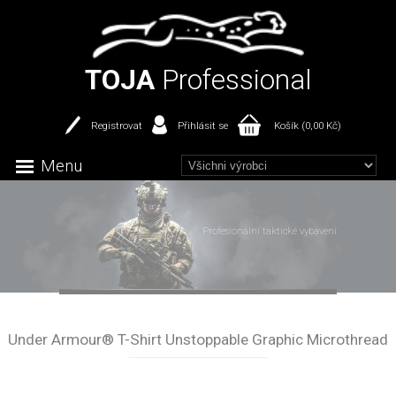
TOJA
Professional
Registrovat
Přihlásit se
Košík (0,00 Kč)
Menu
Profesionální taktické vybavení
Under Armour® T-Shirt Unstoppable Graphic Microthread