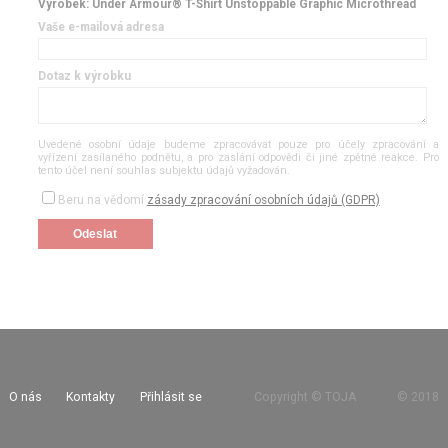
Výrobek: Under Armour® T-Shirt Unstoppable Graphic Microthread
Vaše e-mailová adresa
Dotaz k výrobku
Uvedené osobní údaje budeme zpracovávat pouze pro účely zpracování a
vyřízení zasílaného podnětu, a pro zaslání odpovědi či jiné zpětné reakce. Pro
tento účel není souhlas subjektu údajů vyžadován.
Beru na vědomí
zásady zpracování osobních údajů (GDPR)
O nás
Kontakty
Přihlásit se
Copyright © TOJA
©
2018