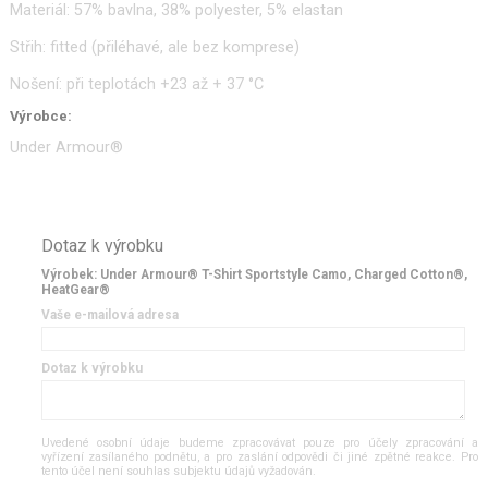
Materiál: 57% bavlna, 38% polyester, 5% elastan
Střih: fitted (přiléhavé, ale bez komprese)
Nošení: při teplotách +23 až + 37 °C
Výrobce:
Under Armour®
Dotaz k výrobku
Výrobek: Under Armour® T-Shirt Sportstyle Camo, Charged Cotton®,
HeatGear®
Vaše e-mailová adresa
Dotaz k výrobku
Uvedené osobní údaje budeme zpracovávat pouze pro účely zpracování a
vyřízení zasílaného podnětu, a pro zaslání odpovědi či jiné zpětné reakce. Pro
tento účel není souhlas subjektu údajů vyžadován.