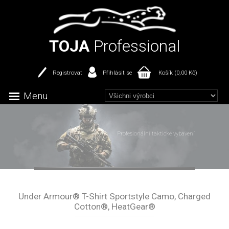
TOJA
Professional
Registrovat
Přihlásit se
Košík (0,00 Kč)
Menu
Profesionální taktické vybavení
Under Armour® T-Shirt Sportstyle Camo, Charged
Cotton®, HeatGear®