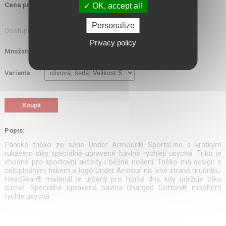
855,00 Kč
Cena pro ozbrojené složky s DPH:
OK, accept all
Personalize
Dostupnost: do týdne
Privacy policy
Množství
ks
Varianta
Popis:
Pánské tričko ze série Under Armour® SportsLine s krátkým
rukávem díky speciálně upravené bavlně rychleji usychá. Triko je
vhodné pro sportovní aktivity i běžné nošení. Tričko má design s
celoplošným tiskem a logo Under Armour na levé straně hrudníku.
HeatGear® materiál je určený pro horké dny, kdy udržuje triko
suché. Speciálně upravená bavlna Charged Cotton® mnohem
rychle usychá.