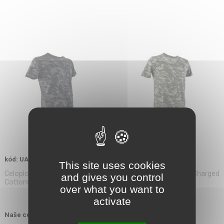
kód: UA1305671
This site uses cookies
Celoplošný tisk, logo, rychleschnoucí, HeatGear®, Charged
and gives you control
Cotton®
over what you want to
activate
950,00 Kč
Naše cena s DPH: