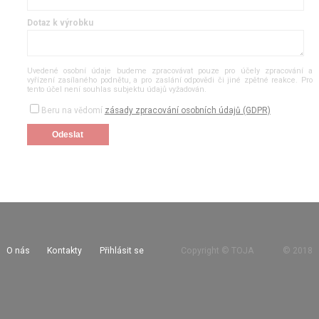
Dotaz k výrobku
Uvedené osobní údaje budeme zpracovávat pouze pro účely zpracování a
vyřízení zasílaného podnětu, a pro zaslání odpovědi či jiné zpětné reakce. Pro
tento účel není souhlas subjektu údajů vyžadován.
Beru na vědomí
zásady zpracování osobních údajů (GDPR)
O nás
Kontakty
Přihlásit se
Copyright © TOJA
©
2018