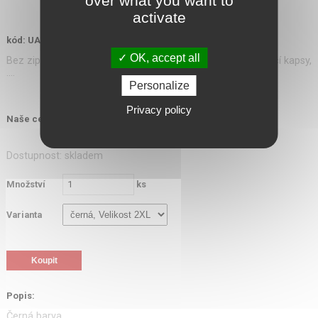
over what you want to
activate
kód: UA1357092001
OK, accept all
Bez zipu, bez komprese, kapuce s podšívkou, celopropínací kapsy,
....
Personalize
Privacy policy
1 559,00 Kč
Naše cena s DPH:
Dostupnost: skladem
Množství
ks
Varianta
Popis:
Černá barva