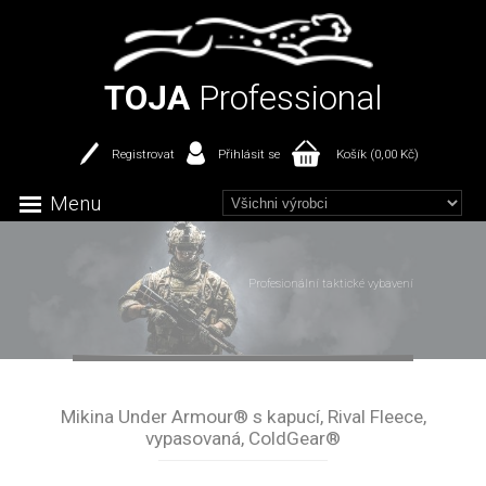
TOJA
Professional
Registrovat
Přihlásit se
Košík (0,00 Kč)
Menu
Profesionální taktické vybavení
Mikina Under Armour® s kapucí, Rival Fleece,
vypasovaná, ColdGear®