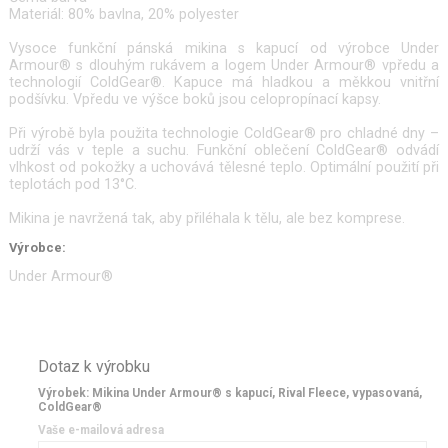
Materiál: 80% bavlna, 20% polyester
Vysoce funkční pánská mikina s kapucí od výrobce Under
Armour® s dlouhým rukávem a logem Under Armour® vpředu a
technologií ColdGear®. Kapuce má hladkou a měkkou vnitřní
podšívku. Vpředu ve výšce boků jsou celopropínací kapsy.
Při výrobě byla použita technologie ColdGear® pro chladné dny –
udrží vás v teple a suchu. Funkční oblečení ColdGear® odvádí
vlhkost od pokožky a uchovává tělesné teplo. Optimální použití při
teplotách pod 13°C.
Mikina je navržená tak, aby přiléhala k tělu, ale bez komprese.
Výrobce:
Under Armour®
Dotaz k výrobku
Výrobek: Mikina Under Armour® s kapucí, Rival Fleece, vypasovaná,
ColdGear®
Vaše e-mailová adresa