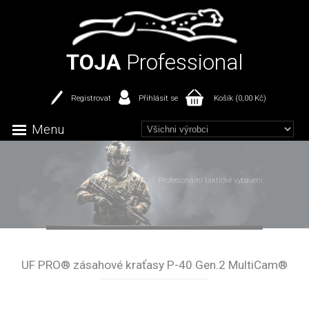
TOJA
Professional
Registrovat
Přihlásit se
Košík (0,00 Kč)
Menu
Profesionální taktické vybavení
UF PRO® zásahové kraťasy P-40 Gen.2 MultiCam®