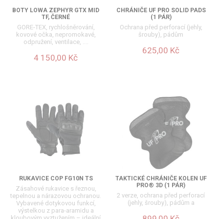
BOTY LOWA ZEPHYR GTX MID
CHRÁNIČE UF PRO SOLID PADS
TF, ČERNÉ
(1 PÁR)
GORE-TEX, rychlošněrování,
Ochrana před perforací (jehly,
kovové očka, nepromokavé,
šrouby), pádům
odpružení, ventilace, ….
625,00 Kč
4 150,00 Kč
RUKAVICE COP FG10N TS
TAKTICKÉ CHRÁNIČE KOLEN UF
PRO® 3D (1 PÁR)
Zásahové rukavice s řeznou,
2 verze, ochrana před perforací
tepelnou a nárazovou ochranou.
(jehly, šrouby), pádům a
Vybavené dotykovou funkcí,
výstelkou z para-aramidu a
899,00 Kč
kloubovým vyztužením – ideální