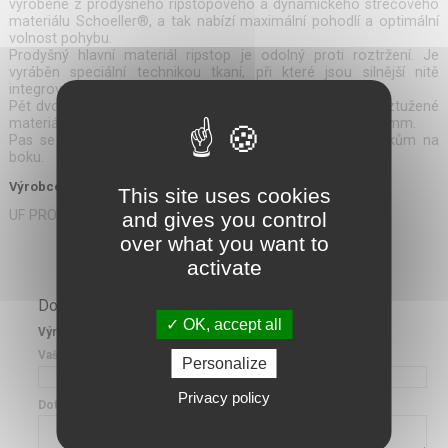
vyrobené z prodyšného ripstopového a dynamického strečového
materiálu Schoeller®, a tak nabízí maximální pohodlí a optimální
volnost pohybu.
Prodyšný hlavní materiál ripstop je odolný proti roztržení. Je
vyráběn speciální technikou tkaní, při které jsou silnější nitě
integrovány do jinak tenké látky v intervalech 5-8 mm.
Pět dvojitých poutek se suchým zipem na opasek jsou vyztužené
materiálem Cordura® bezpečně drží opasky až do šíře 58 mm.
Pas se dokonale přizpůsobí nositeli díky elastickým páskům na
boku.
Výrobce:
This site uses cookies
UF PRO®
and gives you control
over what you want to
activate
Dotaz k výrobku
OK, accept all
Výrobek: UF PRO® zásahové kraťasy P-40 Gen.2 MultiCam®
Vaše e-mailová adresa
Personalize
Privacy policy
Dotaz k výrobku