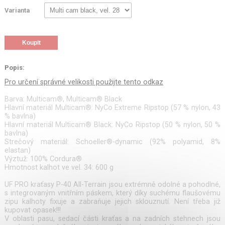
Varianta
Popis:
Pro ur
čen
í
spr
á
vn
é
velikosti použijte tento odkaz
Barva: Multicam®, Multicam® Black
Hlavní materiál Multicam®: NyCo Extreme Ripstop (57 % nylon, 43
% bavlna)
Hlavní materiál Multicam® Black: NyCo Ripstop (50 % nylon, 50 %
bavlna)
Strečový materiál: Schoeller®-dynamic (92% polyamid, 8%
elastan)
Výztuž: 100% Cordura®
Hmotnost kalhot ve vel. 34: 600 g
UF PRO kraťasy P-40 All-Terrain jsou extrémně odolné a pohodlné,
s integrovaným vnitřním páskem, který díky suchému flaušovému
zipu kalhoty fixuje a zabraňuje jejich sklouznutí. Není třeba již
kupovat opasek!!!
V oblasti pasu, sedací části kraťas a na zadních stehnech jsou