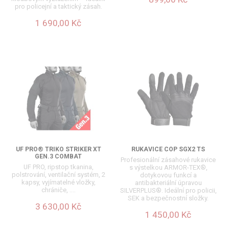
pro policejní a taktický zásah.
1 690,00 Kč
UF PRO® TRIKO STRIKER XT
RUKAVICE COP SGX2 TS
GEN.3 COMBAT
Profesionální zásahové rukavice
UF PRO, ripstop tkanina,
s výstelkou ARMOR-TEX®,
polstrování, ventilační systém, 2
dotykovou funkcí a
kapsy, vyjímatelné vložky,
antibakteriální úpravou
chrániče, ….
SILVERPLUS®. Ideální pro policii,
SEK a bezpečnostní složky.
3 630,00 Kč
1 450,00 Kč