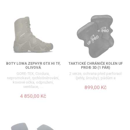
BOTY LOWA ZEPHYR GTX HI TF,
TAKTICKÉ CHRÁNIČE KOLEN UF
OLIVOVÁ
PRO® 3D (1 PÁR)
GORE-TEX, Cordura,
2 verze, ochrana před perforací
nepromokavé, rychlošněrování,
(jehly, šrouby), pádům a
kovové očka, odpružení,
899,00 Kč
ventilace, ….
4 850,00 Kč