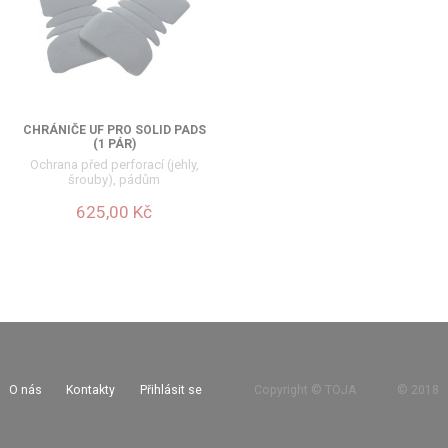
CHRÁNIČE UF PRO SOLID PADS
(1 PÁR)
Ochrana před perforací (jehly,
šrouby), pádům
625,00 Kč
O nás
Kontakty
Přihlásit se
Copyright © TOJA
©
2018