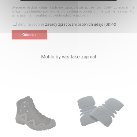
Uvedené osobní údaje budeme zpracovávat pouze pro účely zpracování a
vyřízení zasílaného podnětu, a pro zaslání odpovědi či jiné zpětné reakce. Pro
tento účel není souhlas subjektu údajů vyžadován.
Beru na vědomí
zásady zpracování osobních údajů (GDPR)
Mohlo by vás také zajímat