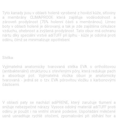
Tyto kanady jsou v oblasti holeně vyrobené z hovězí kůže, síťoviny
a membrány CLIMAPROOF, která zajišťuje voděodolnost a
zároveň prodyšnost (75% holenní části s membránou). Límec
boty v oblasti holeně je děrovaný, a tak je zde zajištěna cirkulace
vzduchu, ohebnost a zvýšená prodyšnost. Tato obuv má ochranu
nártu díky speciální vrstvě adiTUFF při šplhu - kůže je odolná proti
oděru, čímž se minimalizuje opotřebení.
Stélka:
Vyjímatelná anatomicky tvarovaná stélka EVA s ortholitovou
(antibakteriální) strukturou s otevřenými póry, která redukuje pach
a absorbuje pot. Vyjímatelná vložka obuvi je anatomicky
tvarovaná - jedná se o tzv. EVA pórovitou vložku s karbonovými
částicemi.
V oblasti paty se nachází adiPRENE, který zaručuje tlumení a
snižuje nebezpečné nárazy. Vysoce odolný materiál adiTUFF proti
oděru je použit i na vnitřní straně podešve. Uspořádání měkčené
usně usnadňuje rychlé otočení, zpomalování při sbíhání hor a