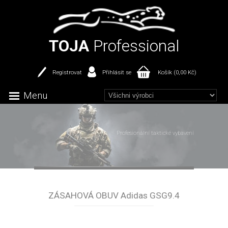
TOJA
Professional
Registrovat
Přihlásit se
Košík (0,00 Kč)
Menu
Profesionální taktické vybavení
ZÁSAHOVÁ OBUV Adidas GSG9.4